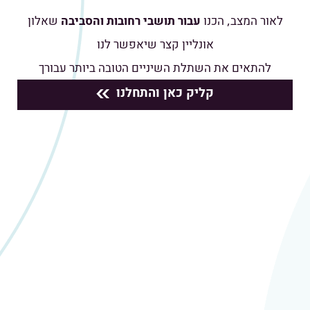
כן
לאור המצב, הכנו
עבור תושבי רחובות והסביבה
שאלון
נשמח לטפל בך,
כן
לא
חלקי
לא זוכר
לא
לא
לא
כמה פרטים קצרים ונחזור אליך בהקדם.
המשך
אונליין קצר שיאפשר לנו
לא
חוסר עצם בלסת
מצבים אחרים
חרדה דנטלית
המשך
להתאים את השתלת השיניים הטובה ביותר עבורך
המשך
קליק כאן והתחלנו
המשך