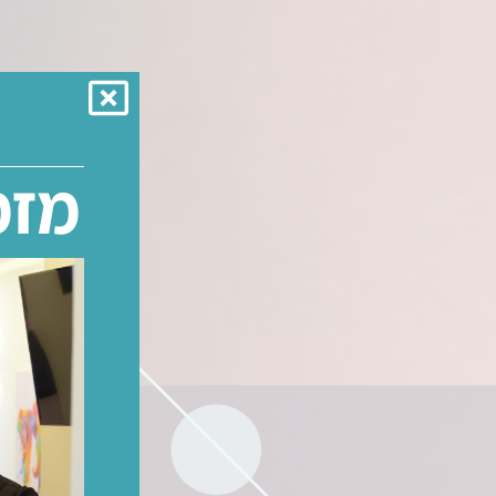
מזמ
כאבי