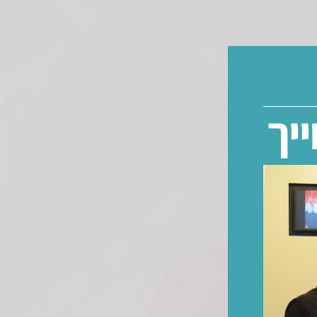
יך
נות