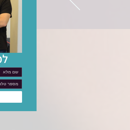
שה
למ