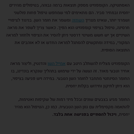
האסתטיקה. הקומפוזיט מספק תוצאות ברמה גבוהה, בטיפולים מהירים
יחסית ובמחיר סביר. הם מתאימים למי שמחפש טיפול פחות פולשני
ושמרני יותר, שאינו מצריך
השחזה
ומשמר את חומר השן. בניגוד לציפויי
חרסינה, טיפול בציפוי קומפוזיט הוא הפיך. כאשר צריך לשפר את מראה
השיניים אך יש חשש משינוי דרסטי ניתן להסיר את הציפוי ולחזור למראה
המקורי, במידה ומתקשים להסתגל למראה החדש או לא אוהבים את
התוצאה הסופית.
הקומפוזיט מצליח להשתלב היטב עם
אמייל השן
והדנטין, וליצור מראה
אחיד וטבעי מאוד. זה נעשה על ידי שימוש בתהליך שנקרא בונדינג, בו
החומר הסינתטי מתחבר לחומר השן הטבעי. במידה ויש פגיעה בציפוי,
הוא ניתן לתיקון וחידוש בקלות יחסית.
החומר מגיע בצבעים שונים ובכל מיני רמות של שקיפות ואטימות,
להתאמה מקסימלית עם גוון השן הטבעית. כמו כן, הטיפול הוא מהיר
יחסית,
ויכול להסתיים בפגישה אחת בלבד.