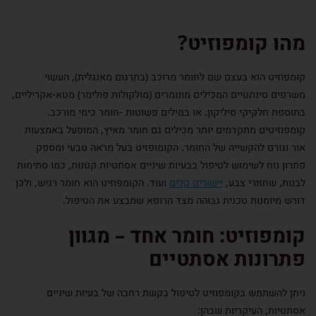
מהו קומפוזיט?
קומפוזיט הוא בעצם שם לחומר מרוכב (בתרגום מאנגלית), העשוי
משרפים סינתטיים המכילים מונומרים (מולקולות פולימר) מטא-אקריליים,
בתוספת חלקיקי סיליקון. או במילים פשוטות -חומר כימי מורכב.
קומפוזיטים מתקדמים יותר מכילים גם חומר מאיץ, המופעל באמצעות
אור וגורם להקשייה של החומר. הקומופזיט בעל מראה טבעי ומספק
פתרון נוח לשימוש לטיפול בבעיות שיניים אסתטיות קטנות, כמו סתימות
לבנות, שחזורי צבע,
יישורים קלים
ועוד. הקומפוזיט הוא חומר רגיש, ולכן
דורש מיומנות טכנית גבוהה מצד הרופא שמבצע את הטיפול.
קומפוזיט: חומר אחד – מגוון
פתרונות אסתטיים
ניתן להשתמש בקומפוזיט לטיפול בקשת רחבה של בעיות שיניים
אסתטיות, העיקריות שבהן: