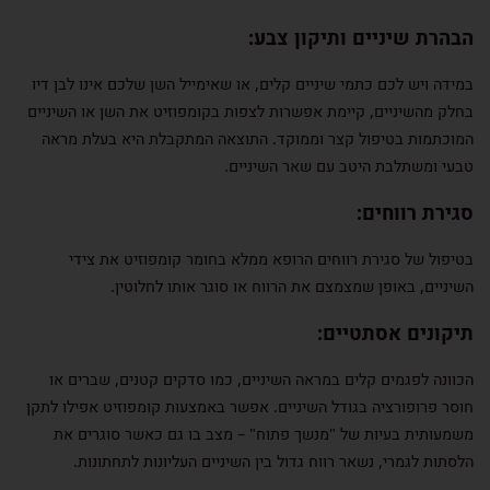
הבהרת שיניים ותיקון צבע:
במידה ויש לכם כתמי שיניים קלים, או שאימייל השן שלכם אינו לבן דיו
בחלק מהשיניים, קיימת אפשרות לצפות בקומפוזיט את השן או השיניים
המוכתמות בטיפול קצר וממוקד. התוצאה המתקבלת היא בעלת מראה
טבעי ומשתלבת היטב עם שאר השיניים.
סגירת רווחים:
בטיפול של סגירת רווחים הרופא ממלא בחומר קומפוזיט את צידי
השיניים, באופן שמצמצם את הרווח או סוגר אותו לחלוטין.
תיקונים אסתטיים:
הכוונה לפגמים קלים במראה השיניים, כמו סדקים קטנים, שברים או
חוסר פרופורציה בגודל השיניים. אפשר באמצעות קומפוזיט אפילו לתקן
משמעותית בעיות של "מנשך פתוח" – מצב בו גם כאשר סוגרים את
הלסתות לגמרי, נשאר רווח גדול בין השיניים העליונות לתחתונות.