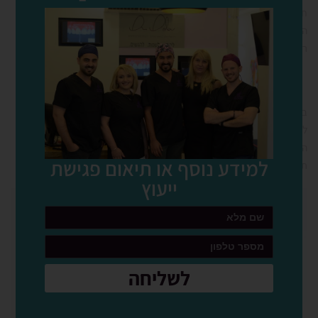
חולפים לאחר כמה ימים ללא צורך בהתערבות רפואית, אך במקרים של
הופעת סיבוכים כמו דימום מסיבי או התפתחות של זיהום יש לעדכן את
רופא השיניים בהקדם לקבלת טיפול.
במקביל, על מנת להגדיל את סיכויי ההצלחה של השיקום, על המטופל
לפעול על פי
ההנחיות שניתנו על ידי הרופא
: צחצוח נכון של השיניים,
הימנעות ממאכלים ומשקאות מסוימים עד להחלמה והגעה לביקורת
למידע נוסף או תיאום פגישת
תקופתית במרפאה.
ייעוץ
לשליחה