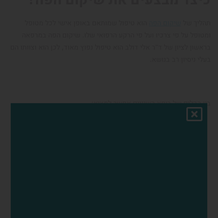
תהליך של
שיקום הפה
הוא טיפול שמותאם באופן אישי לכל מטופל
ומטופל על פי צרכיו ועל פי הרקע הרפואי שלו. שיקום הפה במרפאה
בראשון לציון של ד"ר אלי דולב הוא טיפול נפוץ מאוד, לכן הוא וצוותו הם
בעלי ניסיון רב בנושא.
בין הכלים של רופא השיניים אפשר למצוא:
למינייט
– ציפוי שמודבק לצד החיצוני של השיניים, מגן עליהן
ושומר על מראה טבעי לאורך שנים רבות.
כתרים
וגשרים מזירקוניה
– כתרים וגשרים אלה אסתטיים יותר
מאחר ואינם עשויים ממתכת, כמו כן זירקוניה נצמדת בצורה
מוצלחת יותר אל רקמת החניכיים.
הברגת תותבות
– למקרים של חוסר שיניים מלא וחוסר יכולת
לבצע מספר מספק של שתלים בלסת, מכל סיבה שהיא. תותבות
מוברגות הן אסתטיות למראה, בעלות יציבות גבוהה, גמישות יותר